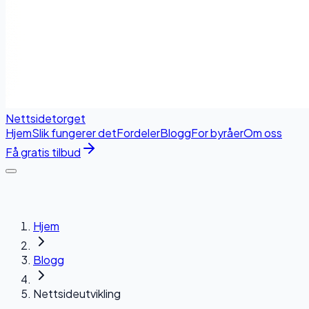
Nettside
torget
Hjem
Slik fungerer det
Fordeler
Blogg
For byråer
Om oss
Få gratis tilbud
Hjem
Blogg
Nettsideutvikling