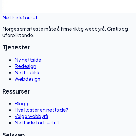
Nettside
torget
Norges smarteste måte å finne riktig webbyrå. Gratis og
uforpliktende.
Tjenester
Ny nettside
Redesign
Nettbutikk
Webdesign
Ressurser
Blogg
Hva koster en nettside?
Velge webbyrå
Nettside for bedrift
Selskap