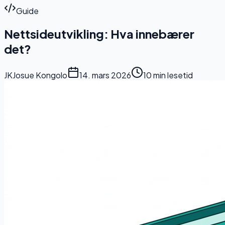
Guide
Nettsideutvikling:
Hva innebærer
det?
JK
Josue Kongolo
14. mars 2026
10 min lesetid