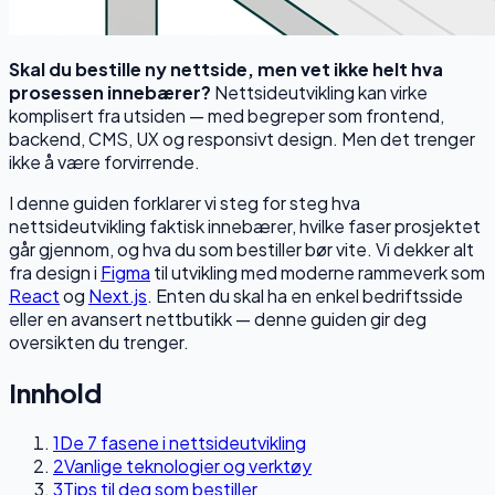
Skal du bestille ny nettside, men vet ikke helt hva
prosessen innebærer?
Nettsideutvikling kan virke
komplisert fra utsiden — med begreper som frontend,
backend, CMS, UX og responsivt design. Men det trenger
ikke å være forvirrende.
I denne guiden forklarer vi steg for steg hva
nettsideutvikling faktisk innebærer, hvilke faser prosjektet
går gjennom, og hva du som bestiller bør vite. Vi dekker alt
fra design i
Figma
til utvikling med moderne rammeverk som
React
og
Next.js
. Enten du skal ha en enkel bedriftsside
eller en avansert nettbutikk — denne guiden gir deg
oversikten du trenger.
Innhold
1
De 7 fasene i nettsideutvikling
2
Vanlige teknologier og verktøy
3
Tips til deg som bestiller