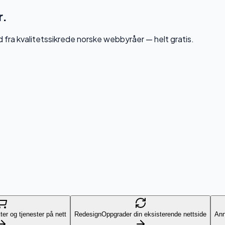
r.
d fra kvalitetssikrede norske webbyråer — helt gratis.
ter og tjenester på nett
Redesign
Oppgrader din eksisterende nettside
Ann