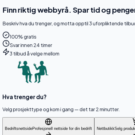
Finn riktig webbyrå.
Spar tid og penge
Beskriv hva du trenger, og motta opptil 3 uforpliktende tilbu
100% gratis
Svar innen 24 timer
3 tilbud å velge mellom
Hva trenger du?
Velg prosjekttype og kom i gang — det tar 2 minutter.
Bedriftsnettside
Profesjonell nettside for din bedrift
Nettbutikk
Selg produk