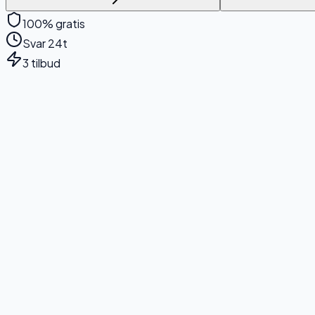
100% gratis
Svar 24t
3 tilbud
500+
Bedrifter hjulpet
150+
Kvalitetssikrede byråer
98%
Fornøyde kunder
24t
Gjennomsnittlig responstid