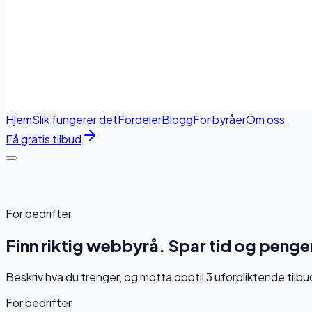
Hjem
Slik fungerer det
Fordeler
Blogg
For byråer
Om oss
Få gratis tilbud
For bedrifter
Finn riktig webbyrå.
Spar tid og penge
Beskriv hva du trenger, og motta opptil 3 uforpliktende tilbu
For bedrifter