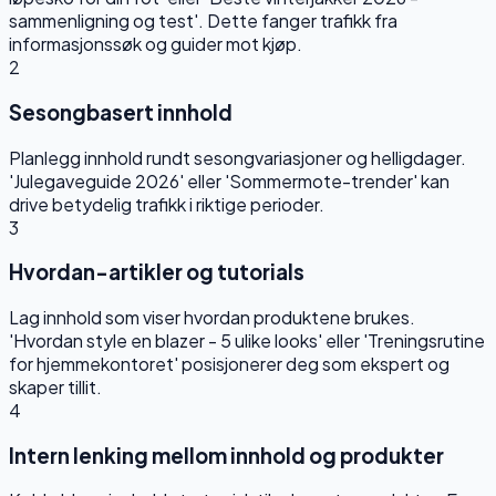
sammenligning og test'. Dette fanger trafikk fra
informasjonssøk og guider mot kjøp.
2
Sesongbasert innhold
Planlegg innhold rundt sesongvariasjoner og helligdager.
'Julegaveguide 2026' eller 'Sommermote-trender' kan
drive betydelig trafikk i riktige perioder.
3
Hvordan-artikler og tutorials
Lag innhold som viser hvordan produktene brukes.
'Hvordan style en blazer - 5 ulike looks' eller 'Treningsrutine
for hjemmekontoret' posisjonerer deg som ekspert og
skaper tillit.
4
Intern lenking mellom innhold og produkter