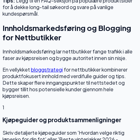
Tips:
Legg til en FAQ-seksjon på populære produktsider
for å dekke long-tail søkeord og svare på vanlige
kundespørsmål.
Innholdsmarkedsføring og Blogging
for Nettbutikker
Innholdsmarkedsføring lar nettbutikker fange trafikk i alle
faser av kjøpsreisen og bygge autoritet innen sin nisje.
En vellykket
bloggstrategi
for nettbutikker kombinerer
produktfokusert innhold med verdifulle guider og tips.
Dette skaper flere inngangspunkter til nettstedet og
bygger tillit hos potensielle kunder gjennom hele
kjøpsreisen.
1
Kjøpeguider og produktsammenligninger
Skriv detaljerte kjøpeguider som 'Hvordan velge riktig
løpesko for din fot' eller 'Beste vinterjakker 2026 -