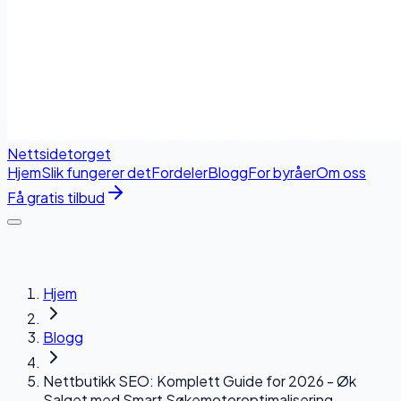
Nettside
torget
Hjem
Slik fungerer det
Fordeler
Blogg
For byråer
Om oss
Få gratis tilbud
Hjem
Blogg
Nettbutikk SEO: Komplett Guide for 2026 - Øk
Salget med Smart Søkemotoroptimalisering