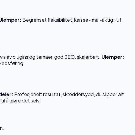
Ulemper:
Begrenset fleksibilitet, kan se «mal-aktig» ut,
is av plugins og temaer, god SEO, skalerbart.
Ulemper:
rkedsføring.
deler:
Profesjonelt resultat, skreddersydd, du slipper alt
il å gjøre det selv.
n.