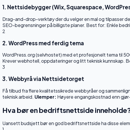
1. Nettsidebygger (Wix, Squarespace, WordPre
Drag-and-drop-verktøy der du velger en mal og tilpasser de
SEO-begrensninger på billigste planer. Best for: Enkle bedri
2
2. WordPress med ferdig tema
WordPress.org (selvhostet) med et profesjonelt tema til 500–1 
Krever webhotell, oppdateringer og litt teknisk kunnskap. B
3
3. Webbyrå via Nettsidetorget
Få tilbud fra flere kvalitetssikrede webbyråer og sammenlign 
teknisk arbeid.
Ulemper:
Høyere engangskostnad enn gjør-det-
Hva bør en bedriftsnettside inneholde
Uansett budsjett bør en god bedriftsnettside ha disse eleme
1