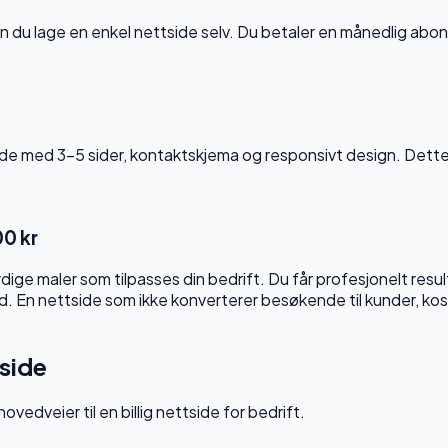
n du lage en enkel nettside selv. Du betaler en månedlig ab
ttside med 3–5 sider, kontaktskjema og responsivt design. Dett
0 kr
ige maler som tilpasses din bedrift. Du får profesjonelt resu
tid. En nettside som ikke konverterer besøkende til kunder, ko
tside
edveier til en billig nettside for bedrift.