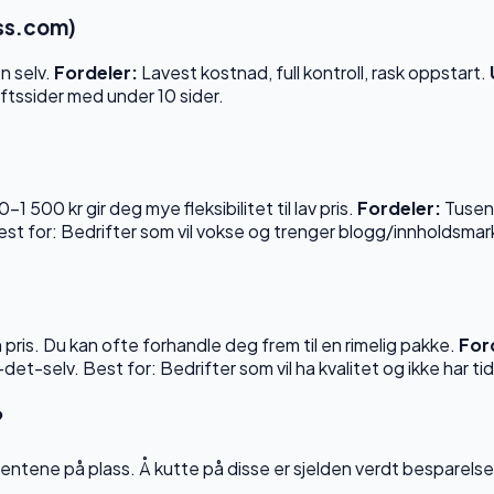
ss.com)
n selv.
Fordeler:
Lavest kostnad, full kontroll, rask oppstart.
ftssider med under 10 sider.
500 kr gir deg mye fleksibilitet til lav pris.
Fordeler:
Tusenv
est for: Bedrifter som vil vokse og trenger blogg/innholdsma
pris. Du kan ofte forhandle deg frem til en rimelig pakke.
For
selv. Best for: Bedrifter som vil ha kvalitet og ikke har tid t
?
ntene på plass. Å kutte på disse er sjelden verdt besparelse