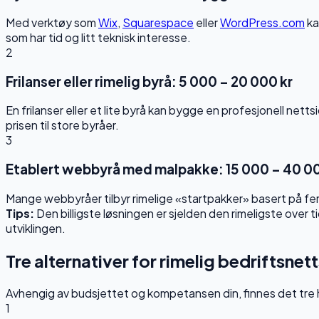
Med verktøy som
Wix
,
Squarespace
eller
WordPress.com
ka
som har tid og litt teknisk interesse.
2
Frilanser eller rimelig byrå: 5 000 – 20 000 kr
En frilanser eller et lite byrå kan bygge en profesjonell ne
prisen til store byråer.
3
Etablert webbyrå med malpakke: 15 000 – 40 00
Mange webbyråer tilbyr rimelige «startpakker» basert på ferd
Tips:
Den billigste løsningen er sjelden den rimeligste over 
utviklingen.
Tre alternativer for rimelig bedriftsnet
Avhengig av budsjettet og kompetansen din, finnes det tre hov
1