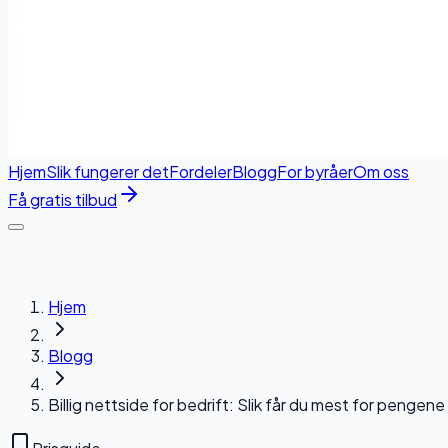
Hjem
Slik fungerer det
Fordeler
Blogg
For byråer
Om oss
Få gratis tilbud
Hjem
Blogg
Billig nettside for bedrift: Slik får du mest for pengene