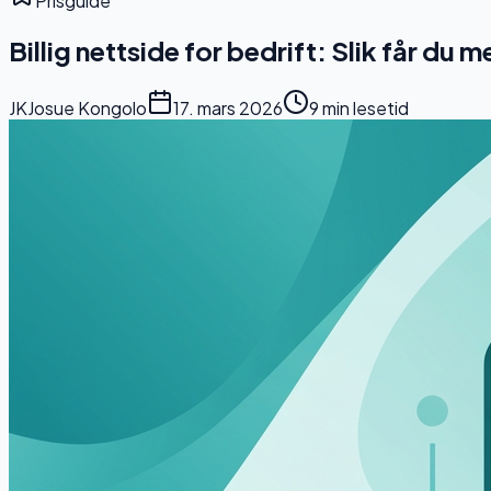
Prisguide
Billig nettside for bedrift: Slik får du 
JK
Josue Kongolo
17. mars 2026
9 min
lesetid