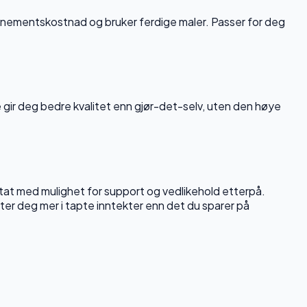
onnementskostnad og bruker ferdige maler. Passer for deg
e gir deg bedre kvalitet enn gjør-det-selv, uten den høye
ltat med mulighet for support og vedlikehold etterpå.
ster deg mer i tapte inntekter enn det du sparer på