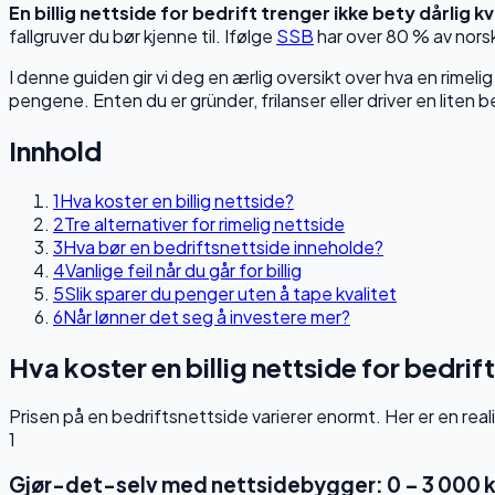
En billig nettside for bedrift trenger ikke bety dårlig kv
fallgruver du bør kjenne til. Ifølge
SSB
har over 80 % av norsk
I denne guiden gir vi deg en ærlig oversikt over hva en rimelig
pengene. Enten du er gründer, frilanser eller driver en liten be
Innhold
1
Hva koster en billig nettside?
2
Tre alternativer for rimelig nettside
3
Hva bør en bedriftsnettside inneholde?
4
Vanlige feil når du går for billig
5
Slik sparer du penger uten å tape kvalitet
6
Når lønner det seg å investere mer?
Hva koster en billig nettside for bedrif
Prisen på en bedriftsnettside varierer enormt. Her er en real
1
Gjør-det-selv med nettsidebygger: 0 – 3 000 k