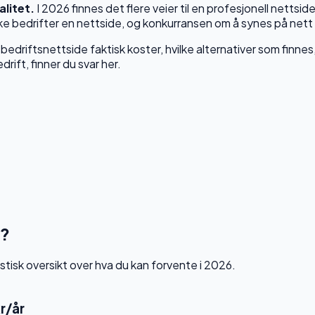
alitet.
I 2026 finnes det flere veier til en profesjonell nett
e bedrifter en nettside, og konkurransen om å synes på nett 
 bedriftsnettside faktisk koster, hvilke alternativer som finnes,
drift, finner du svar her.
t?
istisk oversikt over hva du kan forvente i 2026.
r/år