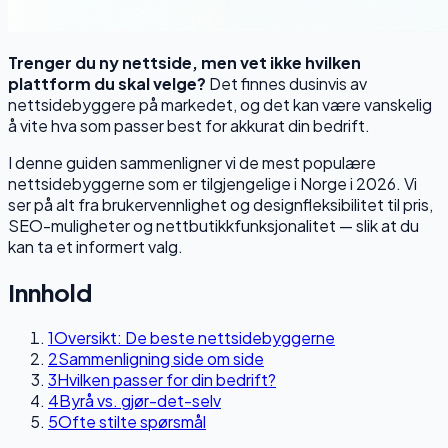
Trenger du ny nettside, men vet ikke hvilken
plattform du skal velge?
Det finnes dusinvis av
nettsidebyggere på markedet, og det kan være vanskelig
å vite hva som passer best for akkurat din bedrift.
I denne guiden sammenligner vi de mest populære
nettsidebyggerne som er tilgjengelige i Norge i 2026. Vi
ser på alt fra brukervennlighet og designfleksibilitet til pris,
SEO-muligheter og nettbutikkfunksjonalitet — slik at du
kan ta et informert valg.
Innhold
1
Oversikt: De beste nettsidebyggerne
2
Sammenligning side om side
3
Hvilken passer for din bedrift?
4
Byrå vs. gjør-det-selv
5
Ofte stilte spørsmål