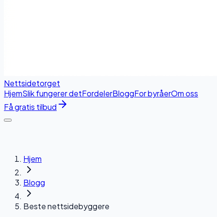
Nettside
torget
Hjem
Slik fungerer det
Fordeler
Blogg
For byråer
Om oss
Få gratis tilbud
Hjem
Blogg
Beste nettsidebyggere