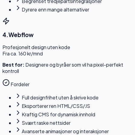
Begrenset tredjepartsintegrasjoner
Dyrere enn mange alternativer
4
.
Webflow
Profesjonelt design uten kode
Fra ca. 160 kr/mnd
Best for:
Designere og byråer som vil ha pixel-perfekt
kontroll
Fordeler
Full designfrihet uten å skrive kode
Eksporterer ren HTML/CSS/JS
Kraftig CMS for dynamisk innhold
Svært raske nettsider
Avanserte animasjoner og interaksjoner